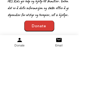
PKS Kids gir håp og hjelp til familier. Enten
det er å dele informasjon og støtte eller å gi
stipendier for utstyr og terapier, vil vi hjelpe.
Donate
:
gretchen.peters@pkskids.net
E-post
:
269-967-7175
Telefon
Donate
Email
20-5653-043
Skatte-ID:
Få månedlige oppdateringer
Melde deg på!